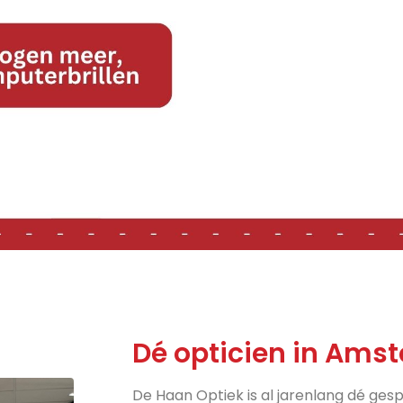
Dé opticien in Amst
De Haan Optiek is al jarenlang dé gesp