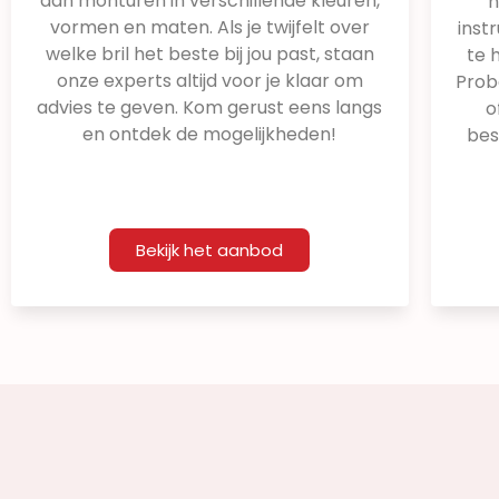
aan monturen in verschillende kleuren,
h
vormen en maten. Als je twijfelt over
inst
welke bril het beste bij jou past, staan
te 
onze experts altijd voor je klaar om
Prob
advies te geven. Kom gerust eens langs
o
en ontdek de mogelijkheden!
bes
Bekijk het aanbod