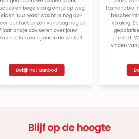
ebt gedragen, we bieden gratis
Onze zonne
ructies en begeleiding om je op weg
fashionable,
helpen. Dus waar wacht je nog op?
beschermin
eer contactlenzen vandaag nog uit
straling. 
f laat ons je adviseren over jouw
gepolaris
taande lenzen bij ons in de winkel!
comfort. We
vinden van 
Bekijk het aanbod
Be
Blijf op de hoogte